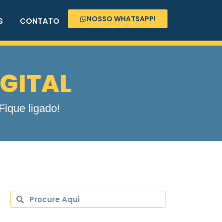
NOSSO WHATSAPP!
S
CONTATO
IGITAL
ique ligado!