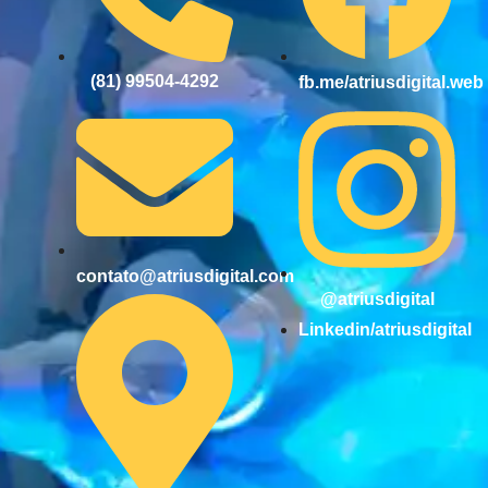
(81) 99504-4292
fb.me/atriusdigital.web
contato@atriusdigital.com
@atriusdigital
Linkedin/atriusdigital